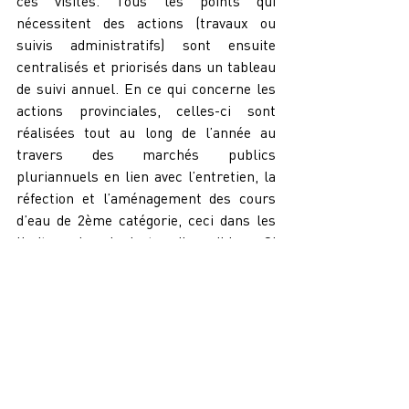
ces visites. Tous les points qui 
nécessitent des actions (travaux ou 
suivis administratifs) sont ensuite 
centralisés et priorisés dans un tableau 
de suivi annuel. En ce qui concerne les 
actions provinciales, celles-ci sont 
réalisées tout au long de l’année au 
travers des marchés publics 
pluriannuels en lien avec l’entretien, la 
réfection et l’aménagement des cours 
d’eau de 2ème catégorie, ceci dans les 
limites des budgets disponibles. Si 
certaines de ces missions sont 
effectivement préventives grâce à ces 
différents suivis permettant d’anticiper 
des situations à risque, il n’en demeure 
pas moins que considérant le nombre et 
l’importance des observations sur un 
linéaire d’approximativement 400 km de 