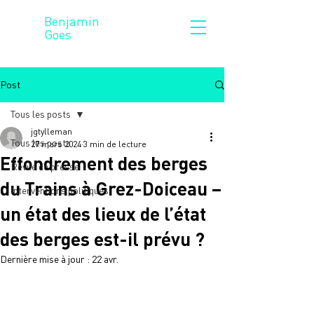
Benjamin
Goes
Post
Tous les posts
jgtylleman
Tous les posts
27 mars 2024
3 min de lecture
Effondrement des berges
Revue de presse
du Trains à Grez-Doiceau –
Interventions politiques
un état des lieux de l’état
des berges est-il prévu ?
Dernière mise à jour :
22 avr.