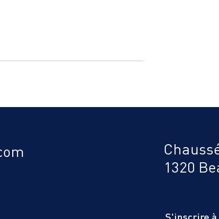
ose : une
La presse en parle : le
ore trop peu
tourisme se développe en
Chaussé
Brabant wallon i
.com
1320 Be
S'inscrire 