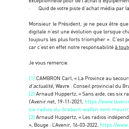
exceptionnelle pour de l’achat d’équipemen
·       Quid de votre piste d’achat média par
Monsieur le Président, je ne peux être que 
digitale n’est une évolution que lorsque cha
toujours les plus forts triompher ». C’est po
car c’est en effet notre responsabilité 
à tout
Je vous remercie.
[1]
 CAMBRON Carl, « La Province au secours 
d’actualité, 
Wavre : Conseil provincial du B
[2]
 Arnaud Huppertz, « Sans aide, ces six r
l’Avenir.net, 19-11-2021, 
https://www.laveni
six-radios-du-brabant-wallon-vont-mourir
[3]
 Arnaud Huppertz, « Les radios indépend
», Bouge : L’Avenir, 16-03-2022, 
https://www