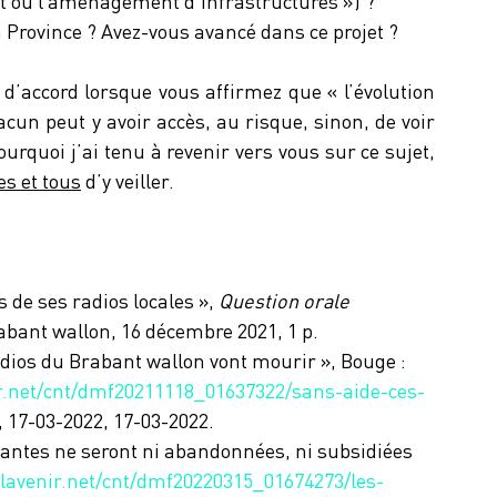
t ou l’aménagement d’infrastructures ») ?
 la Province ? Avez-vous avancé dans ce projet ?
d’accord lorsque vous affirmez que « l’évolution 
cun peut y avoir accès, au risque, sinon, de voir 
urquoi j’ai tenu à revenir vers vous sur ce sujet, 
es et tous
 d’y veiller.
de ses radios locales », 
Question orale 
rabant wallon, 16 décembre 2021, 1 p.
adios du Brabant wallon vont mourir », Bouge : 
r.net/cnt/dmf20211118_01637322/sans-aide-ces-
, 17-03-2022, 17-03-2022.
antes ne seront ni abandonnées, ni subsidiées 
.lavenir.net/cnt/dmf20220315_01674273/les-