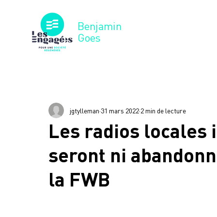
Benjamin
Goes
Tous les posts
Revue de presse
Interventio
jgtylleman
31 mars 2022
2 min de lecture
Les radios locales
seront ni abandonn
la FWB