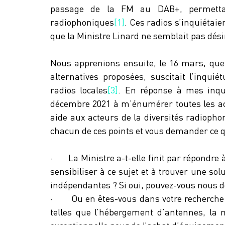
passage de la FM au DAB+, permettan
radiophoniques
[1]
. Ces radios s’inquiétaien
que la Ministre Linard ne semblait pas dés
Nous apprenions ensuite, le 16 mars, que l
alternatives proposées, suscitait l’inquié
radios locales
[3]
. En réponse à mes inqui
décembre 2021 à m’énumérer toutes les acti
aide aux acteurs de la diversités radiophon
chacun de ces points et vous demander ce qu
·       La Ministre a-t-elle finit par répondr
sensibiliser à ce sujet et à trouver une sol
indépendantes ? Si oui, pouvez-vous nous d
·       Ou en êtes-vous dans votre recherche 
telles que l’hébergement d’antennes, la mi