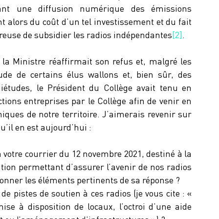
t une diffusion numérique des émissions 
t alors du coût d’un tel investissement et du fait 
ireuse de subsidier les radios indépendantes
[2]
. 
a Ministre réaffirmait son refus et, malgré les 
tude de certains élus wallons et, bien sûr, des 
études, le Président du Collège avait tenu en 
ons entreprises par le Collège afin de venir en 
iques de notre territoire. J’aimerais revenir sur 
’il en est aujourd’hui :
e à votre courrier du 12 novembre 2021, destiné à la 
ution permettant d’assurer l’avenir de nos radios 
onner les éléments pertinents de sa réponse ?
de pistes de soutien à ces radios (je vous cite : « 
se à disposition de locaux, l’octroi d’une aide 