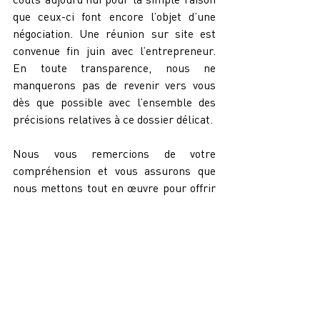
que ceux-ci font encore l’objet d’une 
négociation. Une réunion sur site est 
convenue fin juin avec l’entrepreneur. 
En toute transparence, nous ne 
manquerons pas de revenir vers vous 
dès que possible avec l’ensemble des 
précisions relatives à ce dossier délicat.
Nous vous remercions de votre 
compréhension et vous assurons que 
nous mettons tout en œuvre pour offrir 
le meilleur service aux visiteurs du Bois 
des Rêves.
Nous vous prions d'agréer, Monsieur le 
Conseiller provincial, l'expression de 
notre considération distinguée.