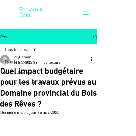
Benjamin
Goes
Post
Tous les posts
jgtylleman
Tous les posts
24 mai 2023
3 min de lecture
Quel impact budgétaire
Revue de presse
pour les travaux prévus au
Interventions politiques
Domaine provincial du Bois
des Rêves ?
Dernière mise à jour :
6 nov. 2023