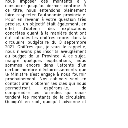
nous imposer des montants à y 
consacrer jusqu’au dernier centime. A 
ce titre, nous entendons pleinement 
faire respecter l’autonomie provinciale. 
Pour en revenir à votre question très 
précise, un objectif était également, en 
effet, d’obtenir des explications 
concrètes quant à la manière dont ont 
été calculés les chiffres repris dans la 
circulaire budgétaire du 3 septembre 
2021. Chiffres que, je vous le rappelle, 
nous n’avons pas inscrits aveuglément 
au budget de la Province. A ce sujet, 
malgré quelques explications, nous 
sommes encore dans l’attente d’un 
certain nombre d’éclaircissements que 
le Ministre s’est engagé à nous fournir 
prochainement. Nos cabinets sont en 
contact afin d’obtenir les clés qui nous 
permettront, espérons-le, de 
comprendre les formules qui sous-
tendent les montants de la circulaire. 
Quoiqu’il en soit, quoiqu’il advienne et 
comme vous le savez, les chiffres de la 
circulaire 2022 ne correspondent pas à 
la réalité du budget de notre zone de 
secours si l’on tient compte du 
pourcentage de 40% et le ministre en a 