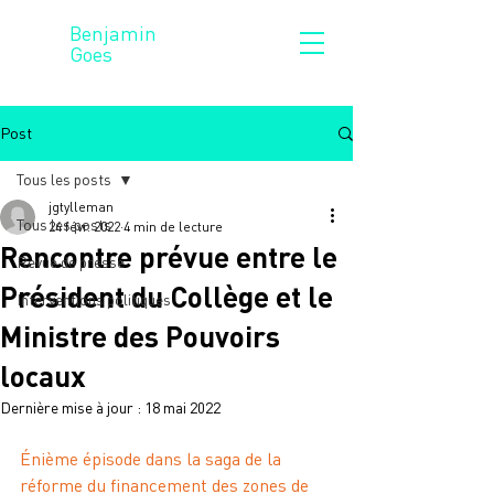
Benjamin
Goes
Post
Tous les posts
jgtylleman
Tous les posts
24 févr. 2022
4 min de lecture
Rencontre prévue entre le
Revue de presse
Président du Collège et le
Interventions politiques
Ministre des Pouvoirs
locaux
Dernière mise à jour :
18 mai 2022
Énième épisode dans la saga de la 
réforme du financement des zones de 