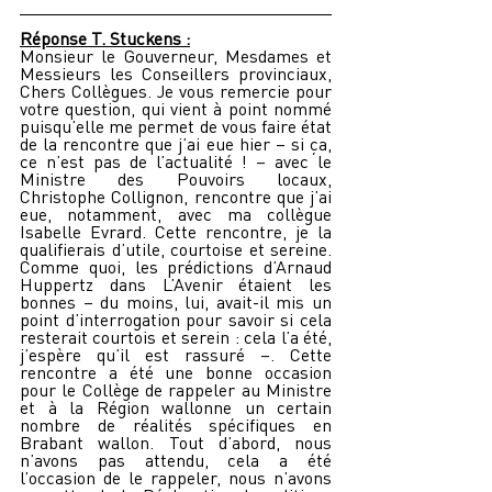
Réponse T. Stuckens :
Monsieur le Gouverneur, Mesdames et 
Messieurs les Conseillers provinciaux, 
Chers Collègues. Je vous remercie pour 
votre question, qui vient à point nommé 
puisqu’elle me permet de vous faire état 
de la rencontre que j’ai eue hier – si ça, 
ce n’est pas de l’actualité ! – avec le 
Ministre des Pouvoirs locaux, 
Christophe Collignon, rencontre que j’ai 
eue, notamment, avec ma collègue 
Isabelle Evrard. Cette rencontre, je la 
qualifierais d’utile, courtoise et sereine. 
Comme quoi, les prédictions d’Arnaud 
Huppertz dans L’Avenir étaient les 
bonnes – du moins, lui, avait-il mis un 
point d’interrogation pour savoir si cela 
resterait courtois et serein : cela l’a été, 
j’espère qu’il est rassuré –. Cette 
rencontre a été une bonne occasion 
pour le Collège de rappeler au Ministre 
et à la Région wallonne un certain 
nombre de réalités spécifiques en 
Brabant wallon. Tout d’abord, nous 
n’avons pas attendu, cela a été 
l’occasion de le rappeler, nous n’avons 