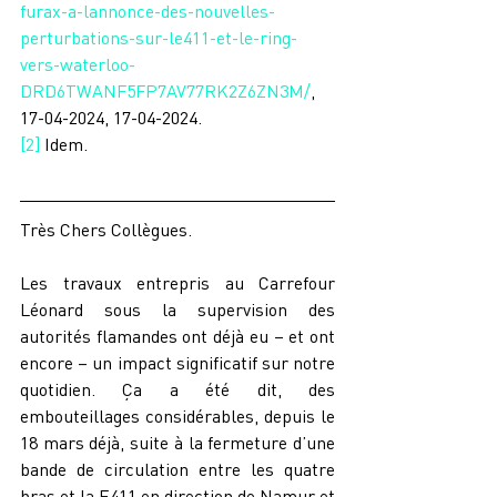
furax-a-lannonce-des-nouvelles-
perturbations-sur-le411-et-le-ring-
vers-waterloo-
DRD6TWANF5FP7AV77RK2Z6ZN3M/
, 
17-04-2024, 17-04-2024.
[2]
 Idem.
Très Chers Collègues.
Les travaux entrepris au Carrefour 
Léonard sous la supervision des 
autorités flamandes ont déjà eu – et ont 
encore – un impact significatif sur notre 
quotidien. Ça a été dit, des 
embouteillages considérables, depuis le 
18 mars déjà, suite à la fermeture d’une 
bande de circulation entre les quatre 
bras et la E411 en direction de Namur et 