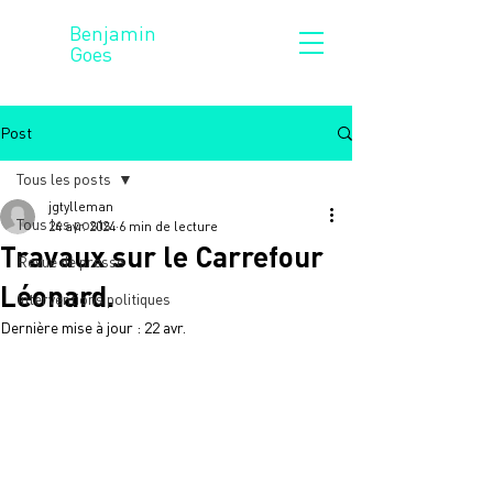
Benjamin
Goes
Post
Tous les posts
jgtylleman
Tous les posts
24 avr. 2024
6 min de lecture
Travaux sur le Carrefour
Revue de presse
Léonard.
Interventions politiques
Dernière mise à jour :
22 avr.