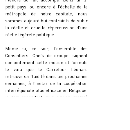
petit pays, ou encore à l’échelle de la 
métropole de notre capitale, nous 
sommes aujourd’hui contraints de subir 
la réelle et cruelle répercussion d’une 
réelle légèreté politique.
Même si, ce soir, l’ensemble des 
Conseillers, Chefs de groupe, signent 
conjointement cette motion et formule 
le vœu que le Carrefour Léonard 
retrouve sa fluidité dans les prochaines 
semaines, à l’instar de la coopération 
interrégionale plus efficace en Belgique, 
je dois cependant vous avouer, malgré 
un éternel sentiment d’optimisme, qu’il 
est sérieusement ébranlé par cette 
situation assez désespérante.