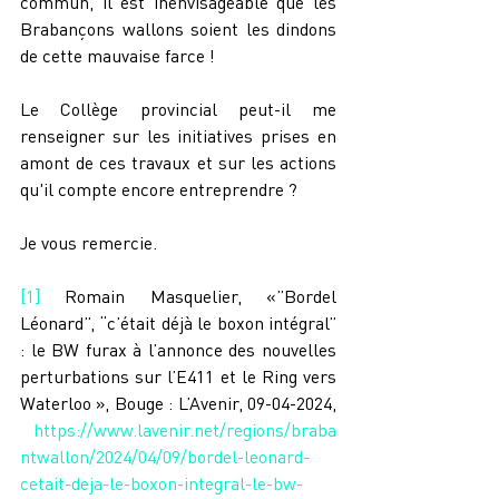
commun, il est inenvisageable que les 
Brabançons wallons soient les dindons 
de cette mauvaise farce !
Le Collège provincial peut-il me 
renseigner sur les initiatives prises en 
amont de ces travaux et sur les actions 
qu'il compte encore entreprendre ?
Je vous remercie.
[1]
 Romain Masquelier, «”Bordel 
Léonard”, “c’était déjà le boxon intégral” 
: le BW furax à l’annonce des nouvelles 
perturbations sur l’E411 et le Ring vers 
Waterloo », Bouge : L’Avenir, 09-04-2024, 
https://www.lavenir.net/regions/braba
ntwallon/2024/04/09/bordel-leonard-
cetait-deja-le-boxon-integral-le-bw-