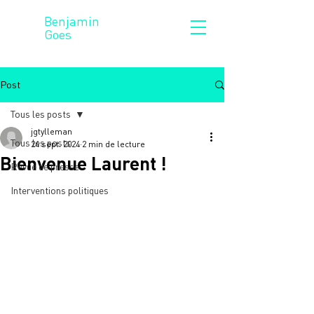
Benjamin
Goes
Post
Tous les posts
jgtylleman
Tous les posts
24 sept. 2024
2 min de lecture
Bienvenue Laurent !
Revue de presse
Interventions politiques