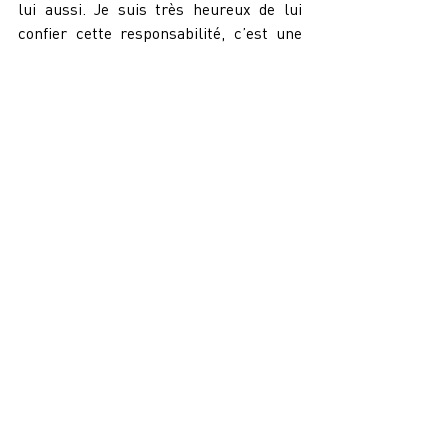
lui aussi. Je suis très heureux de lui 
confier cette responsabilité, c’est une 
superbe opportunité pour l’Est du 
Brabant wallon et notre Mouvement. ».
Posts récents
Voir tout