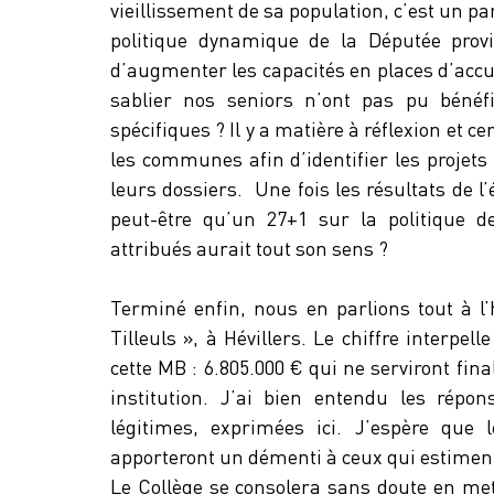
vieillissement de sa population, c’est un par
politique dynamique de la Députée provi
d’augmenter les capacités en places d’accue
sablier nos seniors n’ont pas pu bénéfi
spécifiques ? Il y a matière à réflexion et
les communes afin d’identifier les projets
leurs dossiers.  Une fois les résultats de
peut-être qu’un 27+1 sur la politique d
attribués aurait tout son sens ?
Terminé enfin, nous en parlions tout à l
Tilleuls », à Hévillers. Le chiffre interpelle
cette MB : 6.805.000 € qui ne serviront fin
institution. J’ai bien entendu les répo
légitimes, exprimées ici. J’espère que l
apporteront un démenti à ceux qui estiment 
Le Collège se consolera sans doute en met