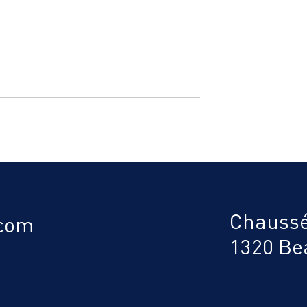
ose : une
La presse en parle : le
ore trop peu
tourisme se développe en
Chaussé
Brabant wallon i
.com
1320 Be