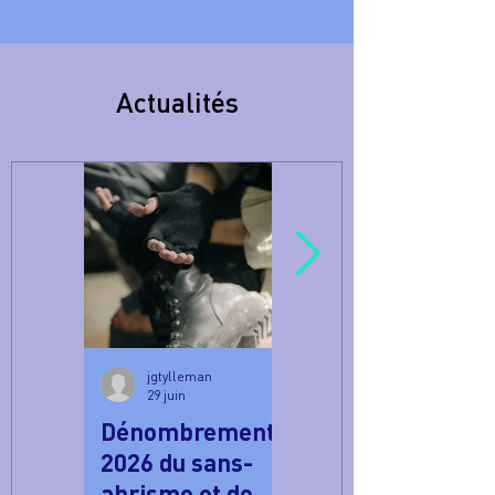
Actualités
jgtylleman
jgtylleman
29 juin
29 juin
Dénombrement
L'endométriose :
2026 du sans-
une maladie
abrisme et de
encore trop peu